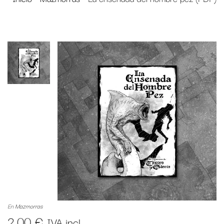
En
Mazmorras
2,00
€
IVA incl.