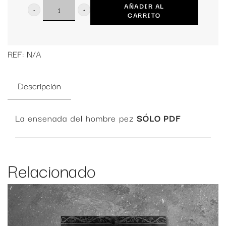
AÑADIR AL
CARRITO
La
ensenada
del
REF:
N/A
hombre
pez
Descripción
(PDF)
cantidad
La ensenada del hombre pez
SÓLO PDF
Relacionado