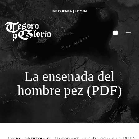
MI CUENTA | LOGIN
La ensenada del
hombre pez (PDF)
Inicio
-
Mazmorras
-
La ensenada del hombre pez (PDF)