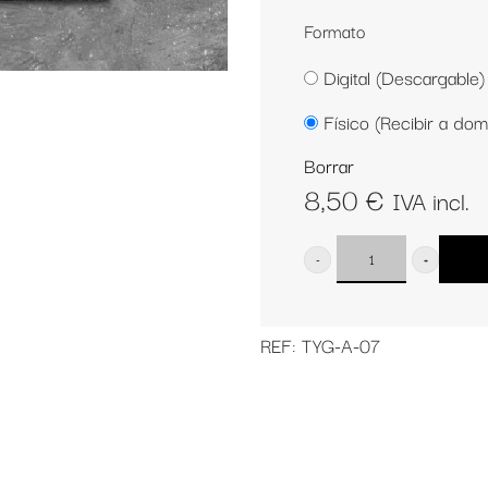
Formato
Digital (Descargable)
Físico (Recibir a domi
Borrar
8,50
€
IVA incl.
El
Trueno
REF:
TYG-A-07
sin
Relámpago
cantidad