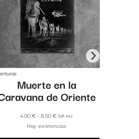
enturas
Muerte en la
Caravana de Oriente
Rango
4,00
€
-
8,50
€
IVA incl.
de
Hay existencias
precios: