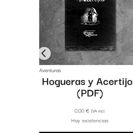
Aventuras
nos el
Hogueras y Acertij
)
(PDF)
0,00
€
IVA incl.
Hay existencias