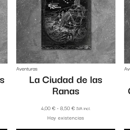
Aventuras
Av
os
La Ciudad de las
Ranas
Rango
4,00
€
-
8,50
€
IVA incl.
de
Hay existencias
precios: