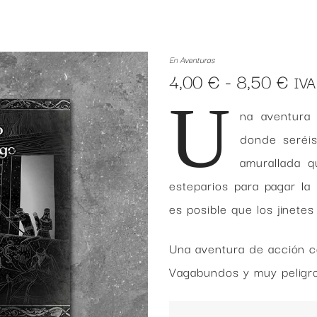
En
Aventuras
Ran
4,00
€
-
8,50
€
IVA 
de
U
na aventura
prec
des
donde seréis
4,0
amurallada 
has
esteparios para pagar la
8,5
es posible que los jinete
Una aventura de acción co
Vagabundos y muy peligro