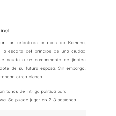
go
incl.
 en las orientales estepas de Kamcha,
ios:
de
 la escolta del príncipe de una ciudad
0 €
que acude a un campamento de jinetes
ta
 dote de su futura esposa. Sin embargo,
0 €
s tengan otros planes…
n tonos de intriga política para
sa. Se puede jugar en 2-3 sesiones.